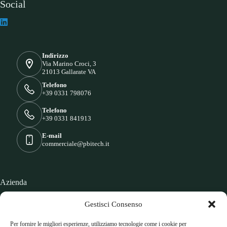
Social
Indirizzo
Via Marino Croci, 3
21013 Gallarate VA
Telefono
+39 0331 798076
Telefono
+39 0331 841913
E-mail
commerciale@pbitech.it
Azienda
Home
Gestisci Consenso
Chi siamo
Blog
Per fornire le migliori esperienze, utilizziamo tecnologie come i cookie per
Contatti